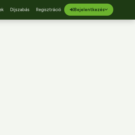
ek
Díjszabás
Regisztráció
Bejelentkezés
Elfelejtett jelszó
Új regisztráció