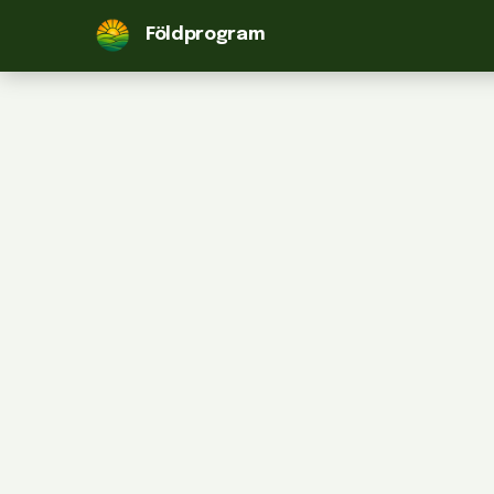
Földprogram
FELHASZNÁLÓNÉV