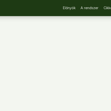
Előnyök
A rendszer
Cikk
JELSZÓ